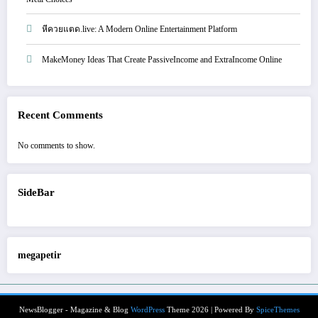
หีควยแตด.live: A Modern Online Entertainment Platform
MakeMoney Ideas That Create PassiveIncome and ExtraIncome Online
Recent Comments
No comments to show.
SideBar
megapetir
NewsBlogger - Magazine & Blog
WordPress
Theme 2026 | Powered By
SpiceThemes