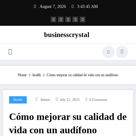
Skip
August 7, 2026
3:43:46 AM
to
content
businesscrystal
Home
health
Cómo mejorar su calidad de vida con un audífono
Health
Admin
July 21, 2023
0 Comments
Cómo mejorar su calidad de
vida con un audífono